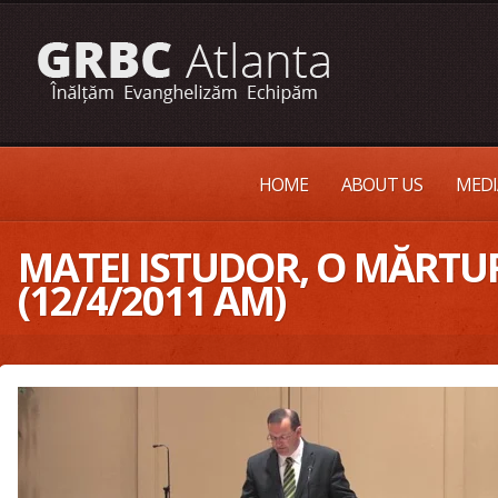
HOME
ABOUT US
MEDI
MATEI ISTUDOR, O MĂRTU
(12/4/2011 AM)