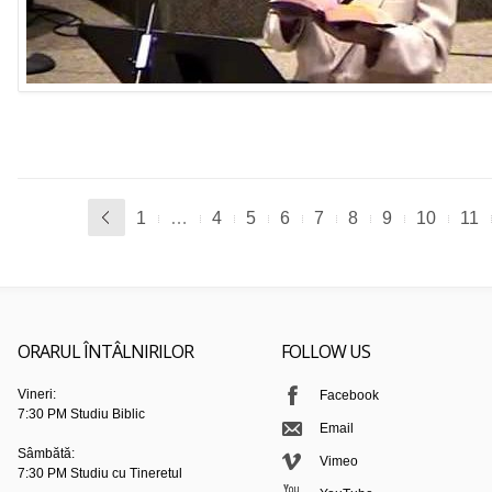
1
…
4
5
6
7
8
9
10
11
ORARUL ÎNTÂLNIRILOR
FOLLOW US
Vineri:
Facebook
7:30 PM Studiu Biblic
Email
Sâmbătă:
Vimeo
7:30 PM Studiu cu Tineretul