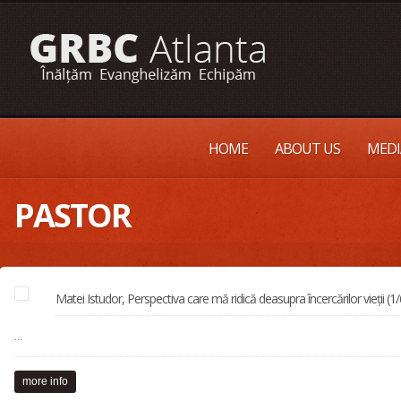
HOME
ABOUT US
MEDI
PASTOR
Matei Istudor, Perspectiva care mă ridică deasupra încercărilor vieții (
...
more info