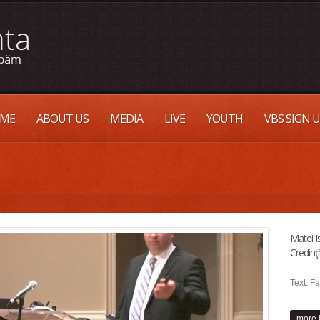
ME
ABOUT US
MEDIA
LIVE
YOUTH
VBS SIGN 
Matei 
Credinţ
Text: Fa
more 