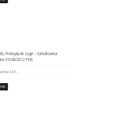
îrb, Protejaţi de Lege – Sărbătoarea
ară (10/28/2012 PM)
almul 119...
info