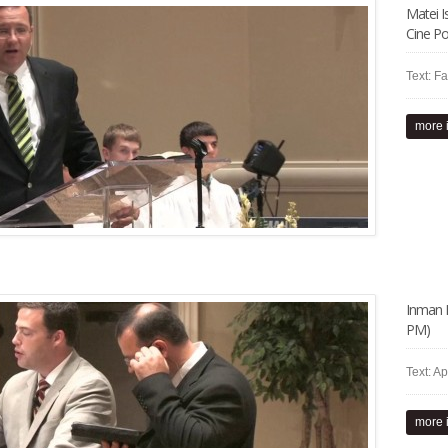
Matei I
Cine Po
Text: Fa
more 
Inman H
PM)
Text: Ap
more 