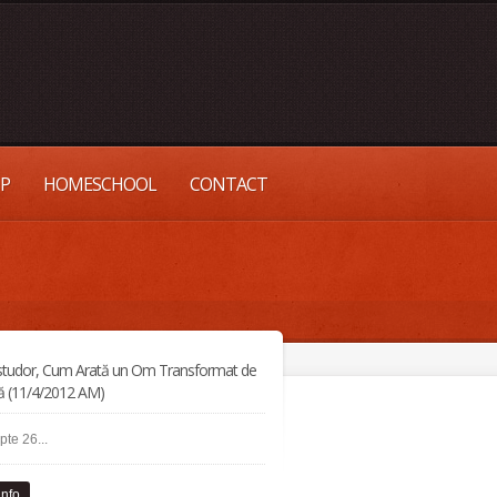
UP
HOMESCHOOL
CONTACT
Istudor, Cum Arată un Om Transformat de
ă (11/4/2012 AM)
pte 26...
info