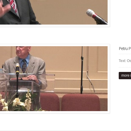
Petru P
Text: Os
more 