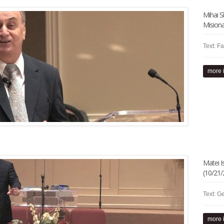
Mihai S
Mision
Text: Fa
more 
Matei I
(10/21
Text: G
more 