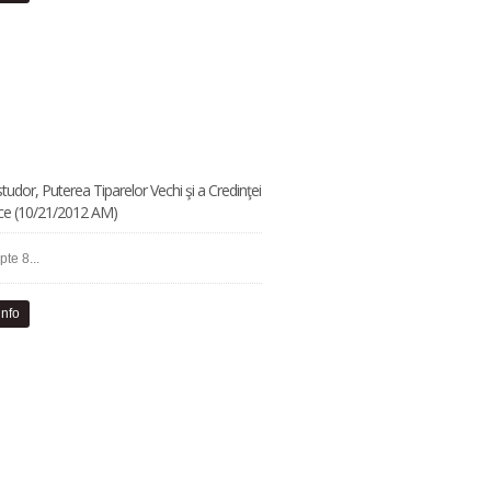
studor, Puterea Tiparelor Vechi şi a Credinţei
ce (10/21/2012 AM)
pte 8...
info