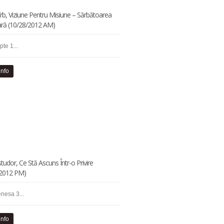
îrb, Viziune Pentru Misiune – Sărbătoarea
ară (10/28/2012 AM)
pte 1...
info
studor, Ce Stă Ascuns Într-o Privire
/2012 PM)
enesa 3...
info