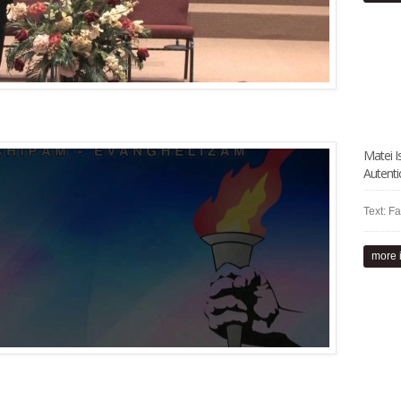
Matei I
Autenti
Text: Fa
more 