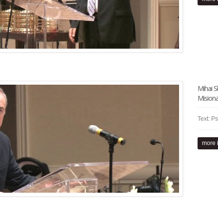
Mihai S
Mision
Text: Ps
more 