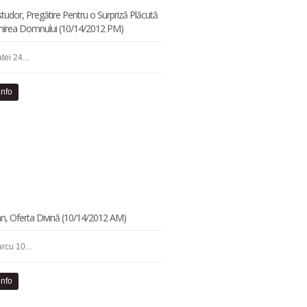
studor, Pregătire Pentru o Surpriză Plăcută
nirea Domnului (10/14/2012 PM)
tei 24...
info
an, Oferta Divină (10/14/2012 AM)
rcu 10...
info