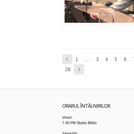
1
…
3
4
5
6
28
ORARUL ÎNTÂLNIRILOR
Vineri:
7:30 PM Studiu Biblic
Sâmbătă: