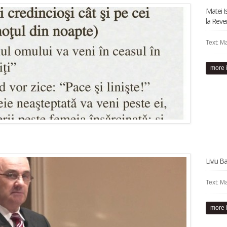
Matei I
la Reve
Text: Ma
more 
Liviu B
Text: Ma
more 