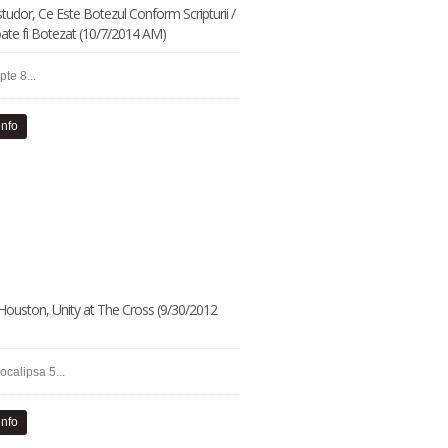
studor, Ce Este Botezul Conform Scripturii /
ate fi Botezat (10/7/2014 AM)
pte 8...
info
ouston, Unity at The Cross (9/30/2012
ocalipsa 5...
info