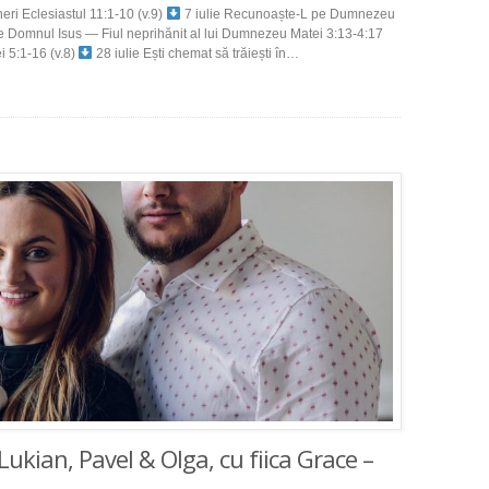
neri Eclesiastul 11:1-10 (v.9)
7 iulie Recunoaște-L pe Dumnezeu
e Domnul Isus — Fiul neprihănit al lui Dumnezeu Matei 3:13-4:17
ei 5:1-16 (v.8)
28 iulie Ești chemat să trăiești în…
Lukian, Pavel & Olga, cu fiica Grace –