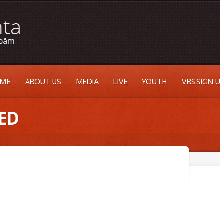
ME
ABOUT US
MEDIA
LIVE
YOUTH
VBS SIGN 
ED