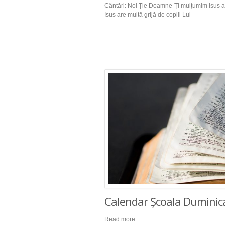
Cântări: Noi Ție Doamne-Ți mulțumim Isus ar
Isus are multă grijă de copiii Lui
Calendar Școala Duminic
Read more