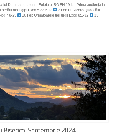
cata lui Dumnezeu asupra Egiptului RO EN 19 Ian Prima audiență la
iberării din Egipt Exod 5:22-6:13
2 Feb Prezicerea judecății
xod 7:8-25
16 Feb Următoarele trei urgii Exod 8:1-32
23
cu Biserica, Septembrie 2024