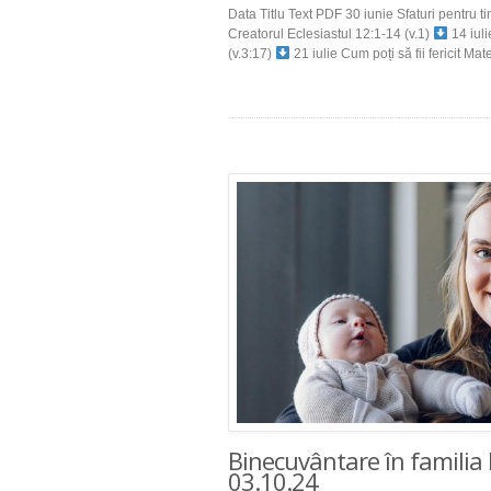
Data Titlu Text PDF 30 iunie Sfaturi pentru ti
Creatorul Eclesiastul 12:1-14 (v.1)
14 iuli
(v.3:17)
21 iulie Cum poți să fii fericit Mat
Binecuvântare în familia 
03.10.24