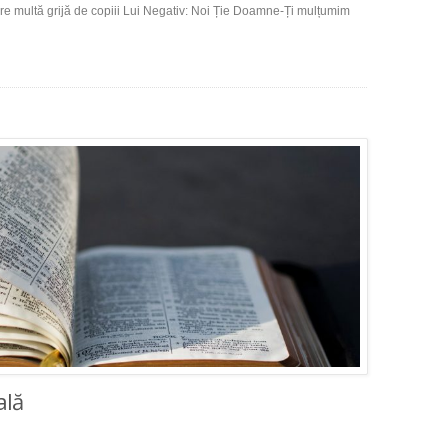
e multă grijă de copiii Lui Negativ: Noi Ție Doamne-Ți mulțumim
ală