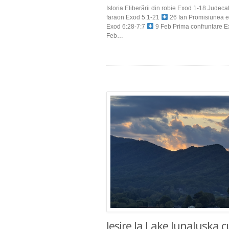
Istoria Eliberării din robie Exod 1-18 Jude
faraon Exod 5:1-21
26 Ian Promisiunea el
Exod 6:28-7:7
9 Feb Prima confruntare E
Feb…
Ieșire la Lake Junaluska 