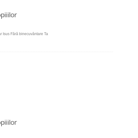
iiilor
r Isus Fără binecuvântare Ta
iiilor