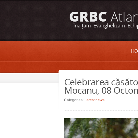
HO
Celebrarea căsător
Mocanu, 08 Octom
Categories:
Latest news