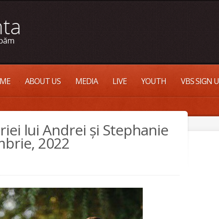
ME
ABOUT US
MEDIA
LIVE
YOUTH
VBS SIGN 
iei lui Andrei și Stephanie
brie, 2022