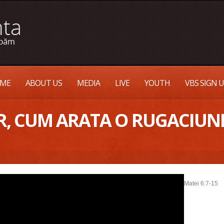
ME
ABOUT US
MEDIA
LIVE
YOUTH
VBS SIGN 
R, CUM ARATA O RUGACIUNE
Matei 6:7-15