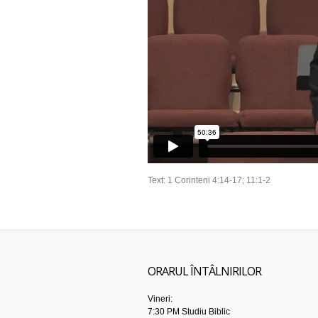
Text: 1 Corinteni 4:14-17; 11:1-2
ORARUL ÎNTÂLNIRILOR
Vineri:
7:30 PM Studiu Biblic