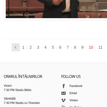
1
2
3
4
5
6
7
8
9
10
11
ORARUL ÎNTÂLNIRILOR
FOLLOW US
Vineri:
Facebook
7:30 PM Studiu Biblic
Email
Sâmbătă:
Vimeo
7:30 PM Studiu cu Tineretul