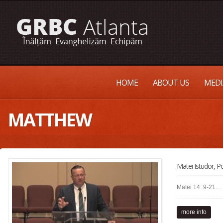
HOME
ABOUT US
MEDI
MATTHEW
Matei Istudor, Po
Matei 14: 9-21...
more info